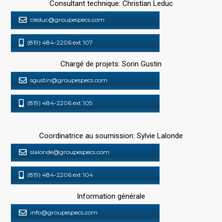
Consultant technique: Christian Leduc
cleduc@groupespecs.com
(819) 484-2206 ext 107
Chargé de projets: Sorin Gustin
sgustin@groupespecs.com
(819) 484-2206 ext 105
Coordinatrice au soumission: Sylvie Lalonde
slalonde@groupespecs.com
(819) 484-2206 ext 104
Information générale
info@groupespecs.com