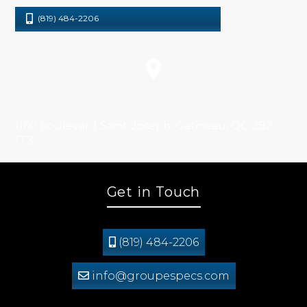
(819) 484-2206
1160 boulevard Saint-Joseph, Gatineau, QC, J8Z
1T3
Get in Touch
(819) 484-2206
info@groupespecs.com